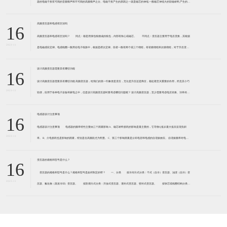
器的电磁干扰有可闻的音频噪声和不可闻的高频噪声之分。电磁干扰产生的原因之一就是磁芯的伸缩,一般磁芯伸缩大的软磁材料,产生的电
磁干扰大。 例如,锰锌软磁铁氧体,磁致伸缩系
高频变压器和电感有区别吗
16
高频变压器和电感有区别吗？ 同点：都是用漆包线缠成的线包，内部有铁心或磁芯。 不同点：变压器主要用于电压变换，其根据
2023-11
是电磁感应定律。电感线圈一般用在电子线路中，根据是楞次定律。前者一般有两个或三个绕组，有初级绕组和次级绕组，对于升压变压
器来说，初级绕组匝数少线径粗，次级绕组匝数多而线径细
设计高频变压器需要具有哪些功能
16
设计高频变压器需要具有哪些功能 高频变压器，给我们的第一印象便是变压，无论是升压还是降压，都起着至关重要的作用，而且其小巧
2023-11
轻便，应用于各种电子设备和家电之中，但是设计高频变压器时要考虑哪些问题呢？ 设计高频变压器，至少需要考虑电压转换、功率传输
和绝缘隔离。 功率传送，是变压器功率的传送方式,加
电感器设计注意事项
16
电感器设计注意事项 电感器的频率特性主要由三个因素影响 A、磁芯材料损耗的影响是最主要的，它导致Q值从最大值后呈现负斜
2023-11
率。 B、介电损耗也是影响的因素，特别是在高频段尤为明显。 C、第三个影响因素是分布电容和电感的自谐振效应。 自谐振频率对电感
器的性能起到负面影响，自谐
变压器的规格和型号是什么？
16
变压器的规格和型号是什么？规格和型号是如何制定的呀？ 一、分类 按冷却方式分类：干式（自冷）变压器、油浸（自冷）变
2023-11
压器、氟化物（蒸发冷却）变压器。 按防潮方式分类：开放式变压器、灌封式变压器、密封式变压器。 按铁芯或线圈结构分类：
芯式变压器（插片铁芯、C型铁芯、铁氧体铁芯）