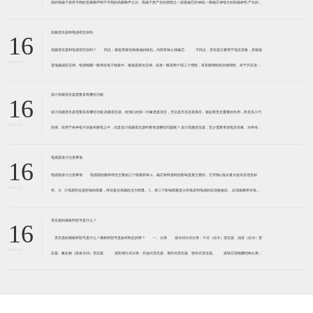
器的电磁干扰有可闻的音频噪声和不可闻的高频噪声之分。电磁干扰产生的原因之一就是磁芯的伸缩,一般磁芯伸缩大的软磁材料,产生的电
磁干扰大。 例如,锰锌软磁铁氧体,磁致伸缩系
高频变压器和电感有区别吗
16
高频变压器和电感有区别吗？ 同点：都是用漆包线缠成的线包，内部有铁心或磁芯。 不同点：变压器主要用于电压变换，其根据
2023-11
是电磁感应定律。电感线圈一般用在电子线路中，根据是楞次定律。前者一般有两个或三个绕组，有初级绕组和次级绕组，对于升压变压
器来说，初级绕组匝数少线径粗，次级绕组匝数多而线径细
设计高频变压器需要具有哪些功能
16
设计高频变压器需要具有哪些功能 高频变压器，给我们的第一印象便是变压，无论是升压还是降压，都起着至关重要的作用，而且其小巧
2023-11
轻便，应用于各种电子设备和家电之中，但是设计高频变压器时要考虑哪些问题呢？ 设计高频变压器，至少需要考虑电压转换、功率传输
和绝缘隔离。 功率传送，是变压器功率的传送方式,加
电感器设计注意事项
16
电感器设计注意事项 电感器的频率特性主要由三个因素影响 A、磁芯材料损耗的影响是最主要的，它导致Q值从最大值后呈现负斜
2023-11
率。 B、介电损耗也是影响的因素，特别是在高频段尤为明显。 C、第三个影响因素是分布电容和电感的自谐振效应。 自谐振频率对电感
器的性能起到负面影响，自谐
变压器的规格和型号是什么？
16
变压器的规格和型号是什么？规格和型号是如何制定的呀？ 一、分类 按冷却方式分类：干式（自冷）变压器、油浸（自冷）变
2023-11
压器、氟化物（蒸发冷却）变压器。 按防潮方式分类：开放式变压器、灌封式变压器、密封式变压器。 按铁芯或线圈结构分类：
芯式变压器（插片铁芯、C型铁芯、铁氧体铁芯）