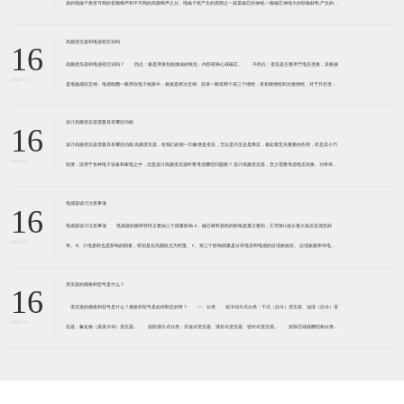
器的电磁干扰有可闻的音频噪声和不可闻的高频噪声之分。电磁干扰产生的原因之一就是磁芯的伸缩,一般磁芯伸缩大的软磁材料,产生的电
磁干扰大。 例如,锰锌软磁铁氧体,磁致伸缩系
高频变压器和电感有区别吗
16
高频变压器和电感有区别吗？ 同点：都是用漆包线缠成的线包，内部有铁心或磁芯。 不同点：变压器主要用于电压变换，其根据
2023-11
是电磁感应定律。电感线圈一般用在电子线路中，根据是楞次定律。前者一般有两个或三个绕组，有初级绕组和次级绕组，对于升压变压
器来说，初级绕组匝数少线径粗，次级绕组匝数多而线径细
设计高频变压器需要具有哪些功能
16
设计高频变压器需要具有哪些功能 高频变压器，给我们的第一印象便是变压，无论是升压还是降压，都起着至关重要的作用，而且其小巧
2023-11
轻便，应用于各种电子设备和家电之中，但是设计高频变压器时要考虑哪些问题呢？ 设计高频变压器，至少需要考虑电压转换、功率传输
和绝缘隔离。 功率传送，是变压器功率的传送方式,加
电感器设计注意事项
16
电感器设计注意事项 电感器的频率特性主要由三个因素影响 A、磁芯材料损耗的影响是最主要的，它导致Q值从最大值后呈现负斜
2023-11
率。 B、介电损耗也是影响的因素，特别是在高频段尤为明显。 C、第三个影响因素是分布电容和电感的自谐振效应。 自谐振频率对电感
器的性能起到负面影响，自谐
变压器的规格和型号是什么？
16
变压器的规格和型号是什么？规格和型号是如何制定的呀？ 一、分类 按冷却方式分类：干式（自冷）变压器、油浸（自冷）变
2023-11
压器、氟化物（蒸发冷却）变压器。 按防潮方式分类：开放式变压器、灌封式变压器、密封式变压器。 按铁芯或线圈结构分类：
芯式变压器（插片铁芯、C型铁芯、铁氧体铁芯）