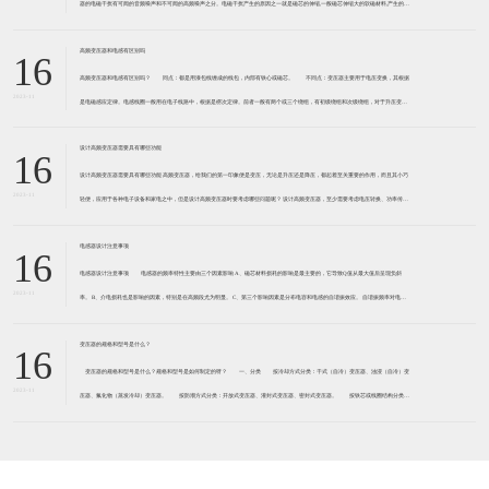
器的电磁干扰有可闻的音频噪声和不可闻的高频噪声之分。电磁干扰产生的原因之一就是磁芯的伸缩,一般磁芯伸缩大的软磁材料,产生的电
磁干扰大。 例如,锰锌软磁铁氧体,磁致伸缩系
高频变压器和电感有区别吗
16
高频变压器和电感有区别吗？ 同点：都是用漆包线缠成的线包，内部有铁心或磁芯。 不同点：变压器主要用于电压变换，其根据
2023-11
是电磁感应定律。电感线圈一般用在电子线路中，根据是楞次定律。前者一般有两个或三个绕组，有初级绕组和次级绕组，对于升压变压
器来说，初级绕组匝数少线径粗，次级绕组匝数多而线径细
设计高频变压器需要具有哪些功能
16
设计高频变压器需要具有哪些功能 高频变压器，给我们的第一印象便是变压，无论是升压还是降压，都起着至关重要的作用，而且其小巧
2023-11
轻便，应用于各种电子设备和家电之中，但是设计高频变压器时要考虑哪些问题呢？ 设计高频变压器，至少需要考虑电压转换、功率传输
和绝缘隔离。 功率传送，是变压器功率的传送方式,加
电感器设计注意事项
16
电感器设计注意事项 电感器的频率特性主要由三个因素影响 A、磁芯材料损耗的影响是最主要的，它导致Q值从最大值后呈现负斜
2023-11
率。 B、介电损耗也是影响的因素，特别是在高频段尤为明显。 C、第三个影响因素是分布电容和电感的自谐振效应。 自谐振频率对电感
器的性能起到负面影响，自谐
变压器的规格和型号是什么？
16
变压器的规格和型号是什么？规格和型号是如何制定的呀？ 一、分类 按冷却方式分类：干式（自冷）变压器、油浸（自冷）变
2023-11
压器、氟化物（蒸发冷却）变压器。 按防潮方式分类：开放式变压器、灌封式变压器、密封式变压器。 按铁芯或线圈结构分类：
芯式变压器（插片铁芯、C型铁芯、铁氧体铁芯）