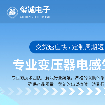
玺诚电子
XICHENG ELECTRONIC