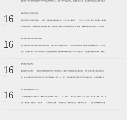
器的电磁干扰有可闻的音频噪声和不可闻的高频噪声之分。电磁干扰产生的原因之一就是磁芯的伸缩,一般磁芯伸缩大的软磁材料,产生的电
磁干扰大。 例如,锰锌软磁铁氧体,磁致伸缩系
高频变压器和电感有区别吗
16
高频变压器和电感有区别吗？ 同点：都是用漆包线缠成的线包，内部有铁心或磁芯。 不同点：变压器主要用于电压变换，其根据
2023-11
是电磁感应定律。电感线圈一般用在电子线路中，根据是楞次定律。前者一般有两个或三个绕组，有初级绕组和次级绕组，对于升压变压
器来说，初级绕组匝数少线径粗，次级绕组匝数多而线径细
设计高频变压器需要具有哪些功能
16
设计高频变压器需要具有哪些功能 高频变压器，给我们的第一印象便是变压，无论是升压还是降压，都起着至关重要的作用，而且其小巧
2023-11
轻便，应用于各种电子设备和家电之中，但是设计高频变压器时要考虑哪些问题呢？ 设计高频变压器，至少需要考虑电压转换、功率传输
和绝缘隔离。 功率传送，是变压器功率的传送方式,加
电感器设计注意事项
16
电感器设计注意事项 电感器的频率特性主要由三个因素影响 A、磁芯材料损耗的影响是最主要的，它导致Q值从最大值后呈现负斜
2023-11
率。 B、介电损耗也是影响的因素，特别是在高频段尤为明显。 C、第三个影响因素是分布电容和电感的自谐振效应。 自谐振频率对电感
器的性能起到负面影响，自谐
变压器的规格和型号是什么？
16
变压器的规格和型号是什么？规格和型号是如何制定的呀？ 一、分类 按冷却方式分类：干式（自冷）变压器、油浸（自冷）变
2023-11
压器、氟化物（蒸发冷却）变压器。 按防潮方式分类：开放式变压器、灌封式变压器、密封式变压器。 按铁芯或线圈结构分类：
芯式变压器（插片铁芯、C型铁芯、铁氧体铁芯）