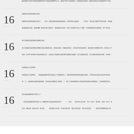
器的电磁干扰有可闻的音频噪声和不可闻的高频噪声之分。电磁干扰产生的原因之一就是磁芯的伸缩,一般磁芯伸缩大的软磁材料,产生的电
磁干扰大。 例如,锰锌软磁铁氧体,磁致伸缩系
高频变压器和电感有区别吗
16
高频变压器和电感有区别吗？ 同点：都是用漆包线缠成的线包，内部有铁心或磁芯。 不同点：变压器主要用于电压变换，其根据
2023-11
是电磁感应定律。电感线圈一般用在电子线路中，根据是楞次定律。前者一般有两个或三个绕组，有初级绕组和次级绕组，对于升压变压
器来说，初级绕组匝数少线径粗，次级绕组匝数多而线径细
设计高频变压器需要具有哪些功能
16
设计高频变压器需要具有哪些功能 高频变压器，给我们的第一印象便是变压，无论是升压还是降压，都起着至关重要的作用，而且其小巧
2023-11
轻便，应用于各种电子设备和家电之中，但是设计高频变压器时要考虑哪些问题呢？ 设计高频变压器，至少需要考虑电压转换、功率传输
和绝缘隔离。 功率传送，是变压器功率的传送方式,加
电感器设计注意事项
16
电感器设计注意事项 电感器的频率特性主要由三个因素影响 A、磁芯材料损耗的影响是最主要的，它导致Q值从最大值后呈现负斜
2023-11
率。 B、介电损耗也是影响的因素，特别是在高频段尤为明显。 C、第三个影响因素是分布电容和电感的自谐振效应。 自谐振频率对电感
器的性能起到负面影响，自谐
变压器的规格和型号是什么？
16
变压器的规格和型号是什么？规格和型号是如何制定的呀？ 一、分类 按冷却方式分类：干式（自冷）变压器、油浸（自冷）变
2023-11
压器、氟化物（蒸发冷却）变压器。 按防潮方式分类：开放式变压器、灌封式变压器、密封式变压器。 按铁芯或线圈结构分类：
芯式变压器（插片铁芯、C型铁芯、铁氧体铁芯）