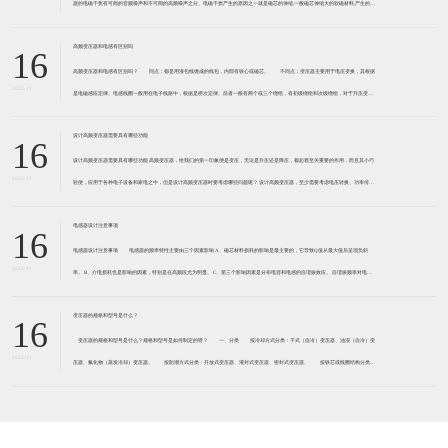
器的电磁干扰有可闻的音频噪声和不可闻的高频噪声之分。电磁干扰产生的原因之一就是磁芯的伸缩,一般磁芯伸缩大的软磁材料,产生的电
磁干扰大。 例如,锰锌软磁铁氧体,磁致伸缩系
高频变压器和电感有区别吗
16
高频变压器和电感有区别吗？ 同点：都是用漆包线缠成的线包，内部有铁心或磁芯。 不同点：变压器主要用于电压变换，其根据
2023-11
是电磁感应定律。电感线圈一般用在电子线路中，根据是楞次定律。前者一般有两个或三个绕组，有初级绕组和次级绕组，对于升压变压
器来说，初级绕组匝数少线径粗，次级绕组匝数多而线径细
设计高频变压器需要具有哪些功能
16
设计高频变压器需要具有哪些功能 高频变压器，给我们的第一印象便是变压，无论是升压还是降压，都起着至关重要的作用，而且其小巧
2023-11
轻便，应用于各种电子设备和家电之中，但是设计高频变压器时要考虑哪些问题呢？ 设计高频变压器，至少需要考虑电压转换、功率传输
和绝缘隔离。 功率传送，是变压器功率的传送方式,加
电感器设计注意事项
16
电感器设计注意事项 电感器的频率特性主要由三个因素影响 A、磁芯材料损耗的影响是最主要的，它导致Q值从最大值后呈现负斜
2023-11
率。 B、介电损耗也是影响的因素，特别是在高频段尤为明显。 C、第三个影响因素是分布电容和电感的自谐振效应。 自谐振频率对电感
器的性能起到负面影响，自谐
变压器的规格和型号是什么？
16
变压器的规格和型号是什么？规格和型号是如何制定的呀？ 一、分类 按冷却方式分类：干式（自冷）变压器、油浸（自冷）变
2023-11
压器、氟化物（蒸发冷却）变压器。 按防潮方式分类：开放式变压器、灌封式变压器、密封式变压器。 按铁芯或线圈结构分类：
芯式变压器（插片铁芯、C型铁芯、铁氧体铁芯）